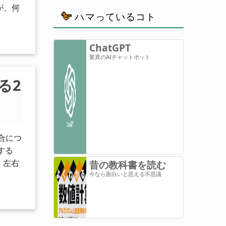
が、何
ハマっているコト
ChatGPT
驚異のAIチャットボット
る2
合につ
する
、左右
昔の教科書を読む
今なら面白いと思える不思議