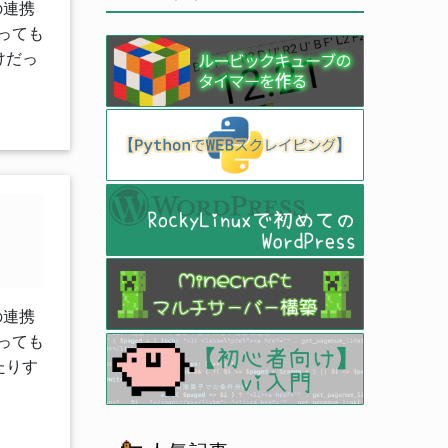
の連携
なっても
けだっ
の連携
なっても
たりす