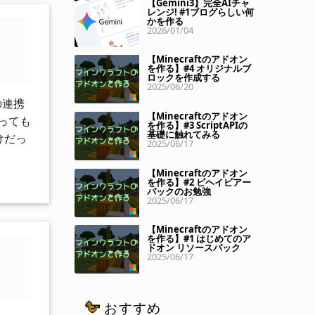
【Gemini3】完全AIチャ
レンジ! #1ブログらしい何
かを作る
2026/01/04
【Minecraftのアドオン
を作る】#4 オリジナルブ
ロックを作成する
2025/06/20
の連携
【Minecraftのアドオン
なっても
を作る】#3 ScriptAPIの
基礎に触れてみる
けだっ
2025/06/17
【Minecraftのアドオン
を作る】#2 ビヘイビアー
パックのお勉強
2025/06/17
【Minecraftのアドオン
を作る】#1 はじめてのア
ドオン リソースパック
2025/06/17
おすすめ