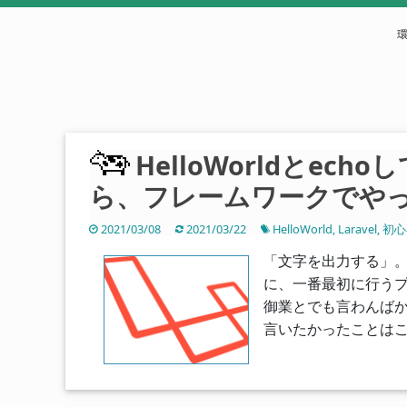
HelloWorldとec
ら、フレームワークでやってみ
2021/03/08
2021/03/22
HelloWorld
,
Laravel
,
初心
「文字を出力する」
に、一番最初に行う
御業とでも言わんばかり
言いたかったことはこ