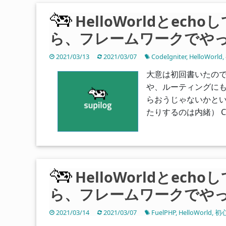
HelloWorldとec
ら、フレームワークでやってみ
2021/03/13
2021/03/07
CodeIgniter
,
HelloWorld
,
大意は初回書いたので長
や、ルーティングにも触れ
らおうじゃないかとい
たりするのは内緒） Code
HelloWorldとec
ら、フレームワークでやって
2021/03/14
2021/03/07
FuelPHP
,
HelloWorld
,
初