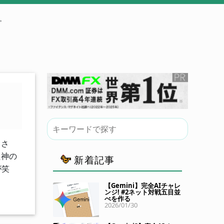
。
まさ
た神の
新着記事
たが笑
【Gemini】完全AIチャレ
ンジ! #2ネット対戦五目並
べを作る
2026/01/30