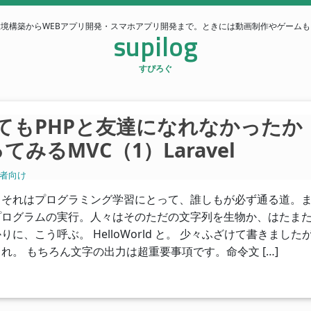
環境構築からWEBアプリ開発・スマホアプリ開発まで。ときには動画制作やゲームも
supilog
すぴろぐ
hoしてもPHPと友達になれなかったか
るMVC（1）Laravel
者向け
。それはプログラミング学習にとって、誰しもが必ず通る道。
プログラムの実行。人々はそのただの文字列を生物か、はたま
に、こう呼ぶ。 HelloWorld と。 少々ふざけて書きまし
れ。 もちろん文字の出力は超重要事項です。命令文 […]