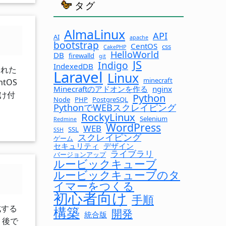
タグ
AlmaLinux
API
AI
apache
bootstrap
CentOS
css
CakePHP
HelloWorld
DB
firewalld
git
JS
Indigo
IndexedDB
された
Laravel
Linux
minecraft
tOS
Minecraftのアドオンを作る
nginx
受け付
Python
Node
PHP
PostgreSQL
PythonでWEBスクレイピング
RockyLinux
Selenium
Redmine
WordPress
WEB
SSL
SSH
スクレイピング
ゲーム
セキュリティ
デザイン
ライブラリ
バージョンアップ
ルービックキューブ
ルービックキューブのタ
イマーをつくる
初心者向け
手順
成する
構築
開発
統合版
。後で