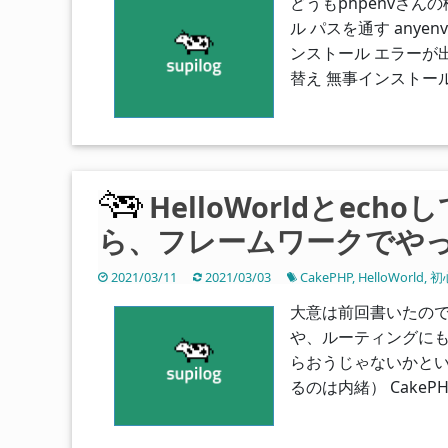
どうもphpenvさ
ル パスを通す anye
ンストール エラーが
替え 無事インストール
HelloWorldとec
ら、フレームワークでやって
2021/03/11
2021/03/03
CakePHP
,
HelloWorld
,
初
大意は前回書いたので長
や、ルーティングにも触れ
らおうじゃないかとい
るのは内緒） CakePH