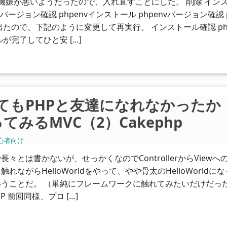
んの機嫌が悪いようだったので、入れ直すことにした。 削除 イン
nvバージョン確認 phpenvインストール phpenvバージョン確認 
出たので、下記のように変更して再実行。 インストール確認 ph
が完了してひと安 […]
hoしてもPHPと友達になれなかったか
みるMVC（2）Cakephp
心者向け
々とは書かないが、せっかくなのでControllerからViewへ
ながらHelloWorldをやって、やや骨太のHelloWorldに
うことだ。 （単純にフレームワークに触れてみたいだけだっ
P 前回同様、プロ […]