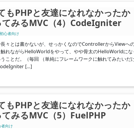
hoしてもPHPと友達になれなかったか
るMVC（4）CodeIgniter
初心者向け
々とは書かないが、せっかくなのでControllerからViewへ
ながらHelloWorldをやって、やや骨太のHelloWorldに
うことだ。（毎回 （単純にフレームワークに触れてみたいだ
Igniter […]
hoしてもPHPと友達になれなかったか
みるMVC（5）FuelPHP
心者向け