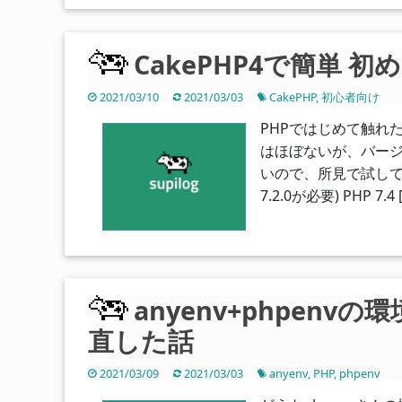
CakePHP4で簡単 
2021/03/10
2021/03/03
CakePHP
,
初心者向け
PHPではじめて触れ
はほぼないが、バージ
いので、所見で試してみます
7.2.0が必要) PHP 7.4 
anyenv+phpen
直した話
2021/03/09
2021/03/03
anyenv
,
PHP
,
phpenv