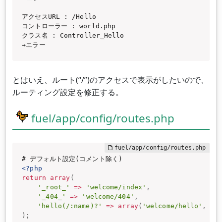
アクセスURL : /Hello

コントローラー : world.php

クラス名 : Controller_Hello

→エラー
とはいえ、ルート(“/”)のアクセスで表示がしたいので、
ルーティング設定を修正する。
fuel/app/config/routes.php
<?php
return
array
(
'_root_'
=
>
'welcome/index'
,
'_404_'
=
>
'welcome/404'
,
'hello(/:name)?'
=
>
array
(
'welcome/hello'
,
'n
)
;