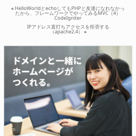
«
HelloWorldとechoしてもPHPと友達になれなかっ
たから、フレームワークでやってみるMVC（4）
CodeIgniter
IPアドレス直打ちアクセスを拒否する
（apache2.4）
»