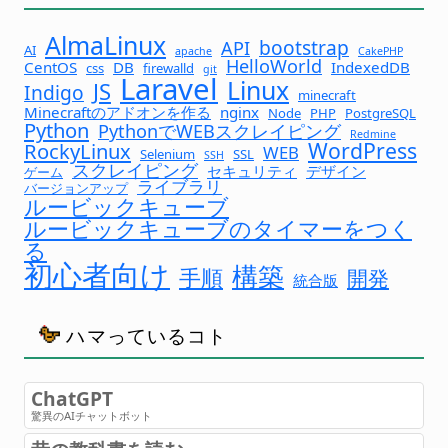
AlmaLinux
bootstrap
API
AI
apache
CakePHP
HelloWorld
CentOS
DB
IndexedDB
css
firewalld
git
Laravel
Linux
JS
Indigo
minecraft
Minecraftのアドオンを作る
nginx
Node
PHP
PostgreSQL
Python
PythonでWEBスクレイピング
Redmine
WordPress
RockyLinux
WEB
Selenium
SSL
SSH
スクレイピング
セキュリティ
デザイン
ゲーム
ライブラリ
バージョンアップ
ルービックキューブ
ルービックキューブのタイマーをつく
る
初心者向け
構築
手順
開発
統合版
ハマっているコト
ChatGPT
驚異のAIチャットボット