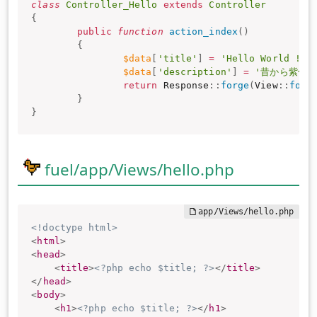
class
Controller_Hello
extends
Controller
{
public
function
action_index
(
)
{
$data
[
'title'
]
=
'Hello World !! 
$data
[
'description'
]
=
'昔から紫色が
return
 Response
:
:
forge
(
View
:
:
forg
}
}
fuel/app/Views/hello.php
<!doctype html>
<
html
>
<
head
>
<
title
>
<?php echo $title; ?>
</
title
>
</
head
>
<
body
>
<
h1
>
<?php echo $title; ?>
</
h1
>