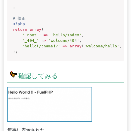
↓

# 修正
<?php
return
array
(
'_root_'
=
>
'hello/index'
,
'_404_'
=
>
'welcome/404'
,
'hello(/:name)?'
=
>
array
(
'welcome/hello'
,
'n
)
;
確認してみる
無事に表示された。