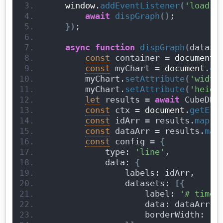
window
.
addEventListener
(
'load'
,
await
dispGraph
(
)
;
}
)
;
async
function
dispGraph
(
datase
const
 container = 
document
.
const
 myChart = 
document
.
qu
        myChart.
setAttribute
(
'width
        myChart.
setAttribute
(
'heigh
let
 results = 
await
 CubeDB.
const
 ctx = 
document
.
getEle
const
 idArr = results.
map
(
i
const
 dataArr = results.
map
const
 config = 
{
            type: 
'line'
,
            data: 
{
                labels: idArr,
                datasets: 
[
{
                    label: 
'# time(
                    data: dataArr,
                    borderWidth: 
1