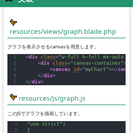
resources/views/graph.blade.php
グラフを表示させるcanvasを用意します。
<
div
class
=
"w-full h-full mx-auto p-
<
div
class
=
"canvas-container"
>
<
canvas
id
=
"myChart"
>
</
canva
</
div
>
</
div
>
resources/js/graph.js
このJSでグラフを描画しています。
"use strict"
;
{