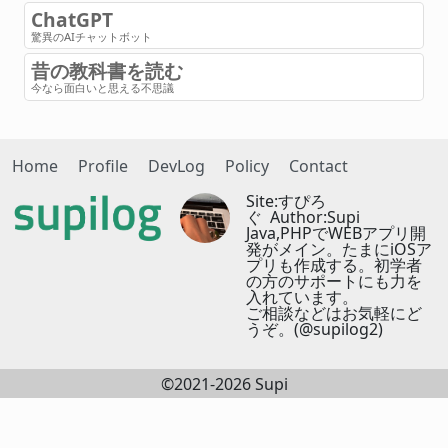
ChatGPT
驚異のAIチャットボット
昔の教科書を読む
今なら面白いと思える不思議
Home
Profile
DevLog
Policy
Contact
Site:すぴろ
ぐ Author:Supi
Java,PHPでWEBアプリ開
発がメイン。たまにiOSア
プリも作成する。初学者
の方のサポートにも力を
入れています。
ご相談などはお気軽にど
うぞ。(@supilog2)
©2021-2026 Supi