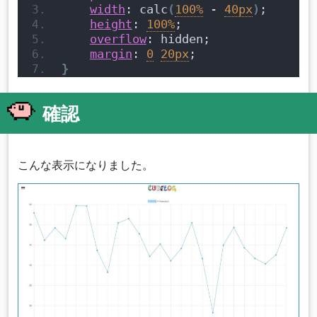
width
: calc
(
100%
 - 
40px
)
;
height
: 
100%
;
overflow
: hidden;
margin
: 
0
20px
;
}
確認
こんな表示になりました。