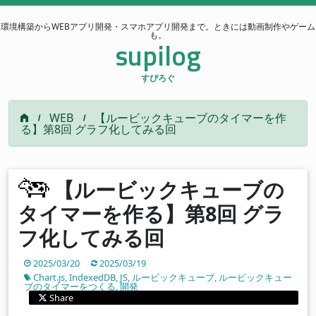
環境構築からWEBアプリ開発・スマホアプリ開発まで。ときには動画制作やゲーム
も。
supilog
すぴろぐ
WEB
【ルービックキューブのタイマーを作
る】第8回 グラフ化してみる回
【ルービックキューブの
タイマーを作る】第8回 グラ
フ化してみる回
2025/03/20
2025/03/19
Chart.js
,
IndexedDB
,
JS
,
ルービックキューブ
,
ルービックキュー
ブのタイマーをつくる
,
開発
Share