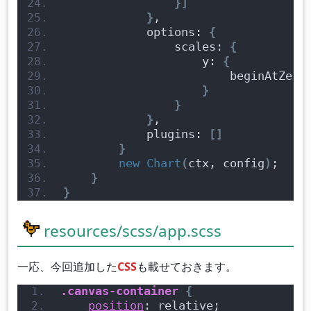
}
]
}
,
            options: 
{
                scales: 
{
                    y: 
{
                        beginAtZero
}
}
}
,
            plugins: 
[
]
}
new
Chart
(
ctx, config
)
;
}
}
resources/scss/app.scss
一応、今回追加した
CSS
も載せておきます。
.canvas-container
{
position
: relative;