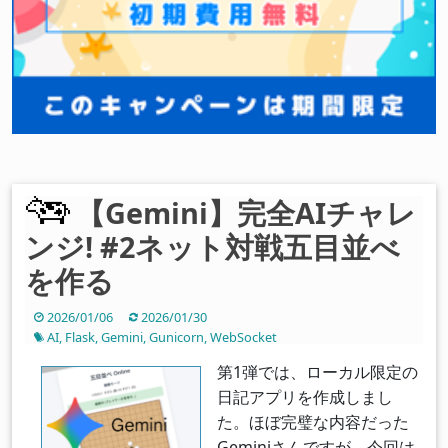
【Gemini】完全AIチャレ
ンジ! #2ネット対戦五目並べ
を作る
2026/01/06
2026/01/30
AI
,
Flask
,
Gemini
,
Gunicorn
,
WebSocket
第1弾では、ローカル限定の
日記アプリを作成しまし
た。ほぼ完璧な内容だった
Geminiさんですが、今回は