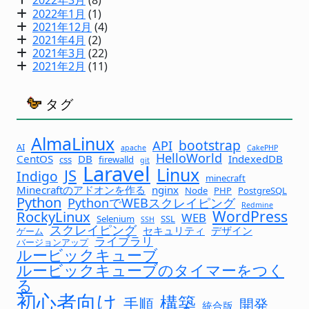
2022年3月
(8)
2022年1月
(1)
2021年12月
(4)
2021年4月
(2)
2021年3月
(22)
2021年2月
(11)
タグ
AlmaLinux
bootstrap
API
AI
apache
CakePHP
HelloWorld
CentOS
DB
IndexedDB
css
firewalld
git
Laravel
Linux
JS
Indigo
minecraft
Minecraftのアドオンを作る
nginx
Node
PHP
PostgreSQL
Python
PythonでWEBスクレイピング
Redmine
WordPress
RockyLinux
WEB
Selenium
SSL
SSH
スクレイピング
セキュリティ
デザイン
ゲーム
ライブラリ
バージョンアップ
ルービックキューブ
ルービックキューブのタイマーをつく
る
初心者向け
構築
手順
開発
統合版