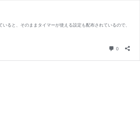
トールしていると、そのままタイマーが使える設定も配布されているので、
t’s
ncrypt
で
コメント
0
SL
証
明
書
自
動
更
新
CentOS7）